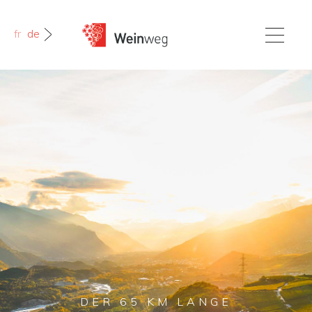
fr
de
DER 65 KM LANGE