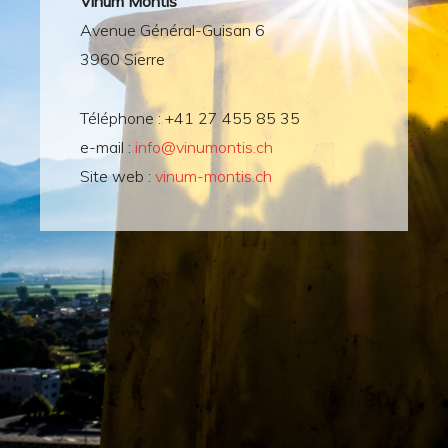
Vinum Montis
Avenue Général-Guisan 6
3960 Sierre
Téléphone : +41 27 455 85 35
e-mail :
info@vinumontis.ch
Site web :
vinum-montis.ch